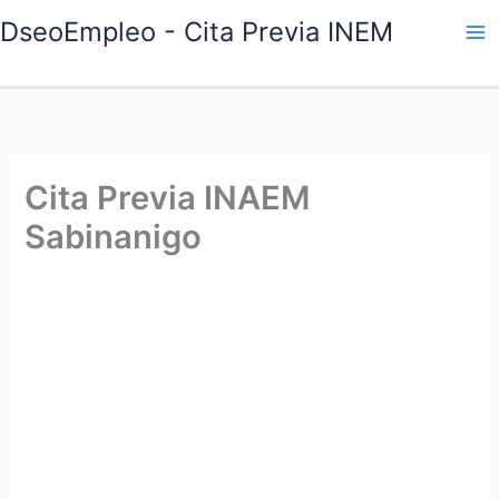
Ir
DseoEmpleo - Cita Previa INEM
al
contenido
Cita Previa INAEM
Sabinanigo