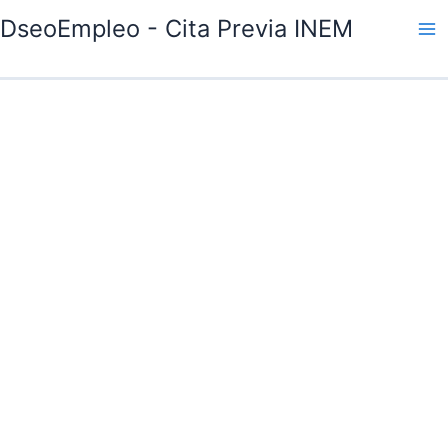
Ir
DseoEmpleo - Cita Previa INEM
al
contenido